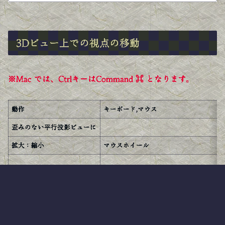
3Dビュー上での視点の移動
※Mac では、CtrlキーはCommand ⌘ となります。
動作
キーボード,マウス
歪みのない平行投影ビューに
拡大：縮小
マウスホイール
回転
スクロールボタン+マウスの移動
上下左右移動
Shift+スクロールボタン+マウスの移動
上下回転
Shift+ait(op)+マウスホイール
スクロールできます