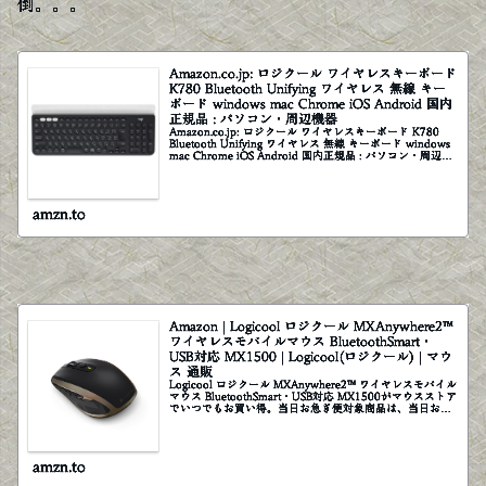
倒。。。
Amazon.co.jp: ロジクール ワイヤレスキーボード
K780 Bluetooth Unifying ワイヤレス 無線 キー
ボード windows mac Chrome iOS Android 国内
正規品 : パソコン・周辺機器
Amazon.co.jp: ロジクール ワイヤレスキーボード K780
Bluetooth Unifying ワイヤレス 無線 キーボード windows
mac Chrome iOS Android 国内正規品 : パソコン・周辺機
器
amzn.to
Amazon | Logicool ロジクール MXAnywhere2™
ワイヤレスモバイルマウス BluetoothSmart・
USB対応 MX1500 | Logicool(ロジクール) | マウ
ス 通販
Logicool ロジクール MXAnywhere2™ ワイヤレスモバイル
マウス BluetoothSmart・USB対応 MX1500がマウスストア
でいつでもお買い得。当日お急ぎ便対象商品は、当日お届
け可能です。アマゾン配送商品は、通常配...
amzn.to