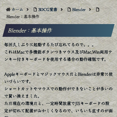
ホーム
3DCG覚書
Blender
Blender：基本操作
Blender：基本操作
毎回久しぶりに起動するたび忘れてるので。。。
これはMacで多機能ボタンつきマウス及びMac,Win両用テ
ンキー付きキーボードを使用する場合の動作確認です。
AppleキーボードとマジックマウスだとBlenderは非常に使
いづらいです。
ショートカットやマウスでの動作ができないことが多いの
で買い換えました。
ただ現在の環境だと、一定時間放置でJISキーボードの設
定が切れて配置がおかしくなるので、いちいち直すのが面