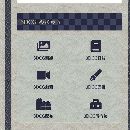
3DCG めにゅぅ
3DCG画廊
3DCG日誌
3DCG動画
3DCG覚書
3DCG配布
3DCG所有物