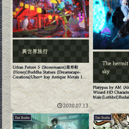
異世界旅行
The hermit 
Urban Future 5 (Stonemason)屋形船
sky
(Honey)Buddha Statues (Dreamscape-
Creations)Uber+ Iray Antique Metals 1+2
(Traveler)Tyran...
Platypus by AM (A
Wizard HD Characte
Male(Luthbel)Budai
Guruvar,Pix...
2020.07.13
Daz Studio
Daz Studio