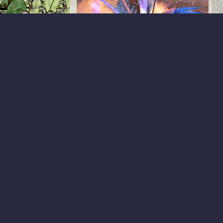
ect
ature’s Wonders
迦陵頻伽
ers Frogs of the World
ers Frogs of the
第13回和風展の出展作品Genesis8
Male（Daz 3D）SBRM Peafowl of the
Worldよりインドクジャク（Ken
Gilliland）Feathered Wings for All (3D
2020.07.08
2020.07.08
Universe)篠...
Daz Studio