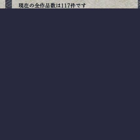
現在の全作品数は117件です
たぐ
展覧会
和風
夜
お題でレンダ
男性
動物
ファンタジー
DC
SF
女性
物語
屋内
妖怪
街中
老人
森林
ホラー
抽象的
時代劇
天使
海
GHOST
ジョーク
子供
春
妖精
湖沼・河
廃墟
恐竜
ハロウィン
クリスマス
コンテスト
伝説の生物
鬼
平安時代
海中
異星人
戦国時代
冬
夢の再現