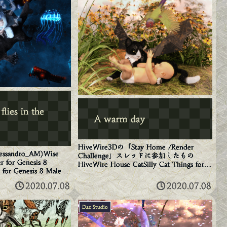
flies in the
A warm day
HiveWire3Dの「Stay Home /Render
lessandro_AM)Wise
Challenge」スレッドに参加したもの
r for Genesis 8
HiveWire House CatSilly Cat Things for
 for Genesis 8 Male (
the HiveWire House CatMolar Is...
2020.07.08
2020.07.08
Daz Studio