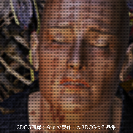
3DCG画廊：今まで製作した3DCGの作品集