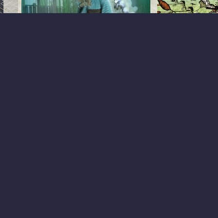
Kyōsai Resp
憑いていきたい
第13回和風展の出展作品N
FrogsNature’s Wond
第13回和風展の出展作品袴-V４女剣士衣
Vol. 1Nature’s Wond
装 (Hisaya)立襟シャツ-dForce Jasper Black
World Vol. 3（以...
for Genesis 8 Male(s) (Ravenhair)Geta for
Genesis 8 Male(s) (ten...
2020.07.08
Daz Studio
Daz Studio