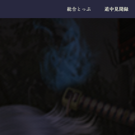
総合とっぷ
道中見聞録