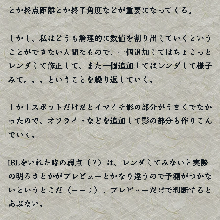
とか終点距離とか終了角度などが重要になってくる。
しかし、私はどうも論理的に数値を割り出していくという
ことができない人間なもので、一個追加してはちょこっと
レンダして修正して、また一個追加してはレンダして様子
みて。。。ということを繰り返していく。
しかしスポットだけだとイマイチ影の部分がうまくでなか
ったので、オフライトなどを追加して影の部分も作りこん
でいく。
IBLをいれた時の弱点（？）は、レンダしてみないと実際
の明るさとかがプレビューとかなり違うので予測がつかな
いというとこだ（−−；）。プレビューだけで判断すると
あぶない。