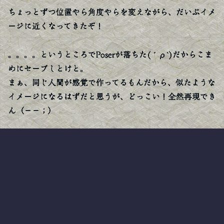
ちょっとずつ位置やら角度やらを変えながら、だいぶイメ
ージに近くなってきたぞ！
。。。。というところでPoserが落ちた(´ρ`)だからこま
めにセーブしとけと。
まぁ、同じ人間が感覚で作ってるもんだから、似たような
イメージになるはずだと思うが、どっこい！全然再現でき
ん（−−；）
何度やり直してもどうも違うものになってしまうので、白
紙にもどって今度はスポットライトだけでやってみた。