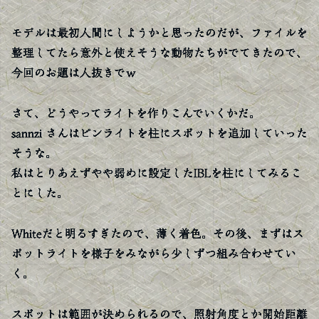
モデルは最初人間にしようかと思ったのだが、ファイルを
整理してたら意外と使えそうな動物たちがでてきたので、
今回のお題は人抜きでｗ
さて、どうやってライトを作りこんでいくかだ。
sannzi さんはピンライトを柱にスポットを追加していった
そうな。
私はとりあえずやや弱めに設定したIBLを柱にしてみるこ
とにした。
Whiteだと明るすぎたので、薄く着色。その後、まずはス
ポットライトを様子をみながら少しずつ組み合わせてい
く。
スポットは範囲が決められるので、照射角度とか開始距離