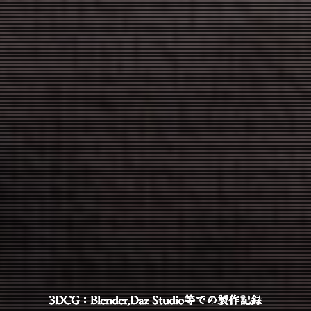
3DCG：Blender,Daz Studio等での製作記録