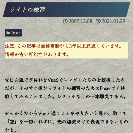
ライトの練習
2007.12.08
2021.01.29
Poser
注意:
この記事は最終更新から3年以上経過しています。
情報が古い可能性があります。
先日お題で夕暮れをVue6でレンダしたものを投稿したの
だが、そのすぐ後からライトの練習のためにPoserでも挑
戦してみることにした。レタッチなしの一本勝負である。
せっかくだからVueと違うことをやりたいと思い、敢えて
「空」を一切いれずに、光の加減だけで表現できないもの
かと。