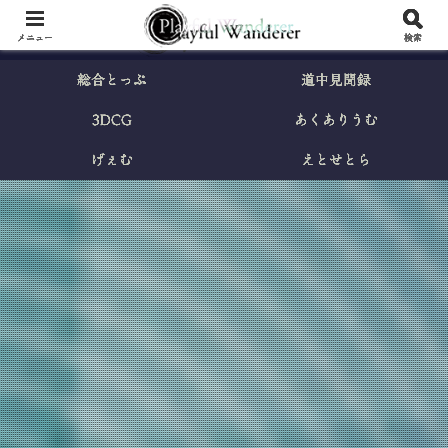
メニュー
検索
総合とっぷ
道中見聞録
3DCG
あくありうむ
げぇむ
えとせとら