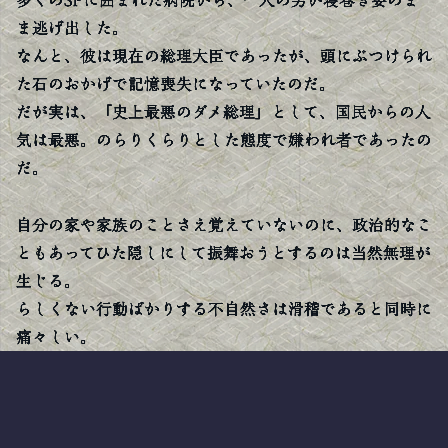
多くのSPに囲まれた病院から、一人の男が寝巻き姿のま
ま逃げ出した。
なんと、彼は現在の総理大臣であったが、頭にぶつけられ
た石のおかげで記憶喪失になっていたのだ。
だが実は、「史上最悪のダメ総理」として、国民からの人
気は最悪。のらりくらりとした態度で嫌われ者であったの
だ。
自分の家や家族のことさえ覚えていないのに、政治的なこ
ともあってひた隠しにして振舞おうとするのは当然無理が
生じる。
らしくない行動ばかりする不自然さは滑稽であると同時に
痛々しい。