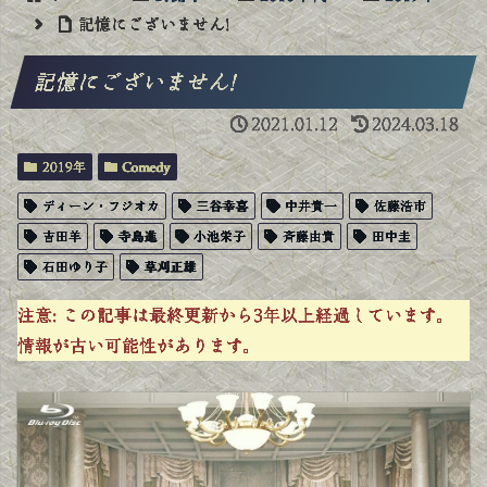
記憶にございません!
記憶にございません!
2021.01.12
2024.03.18
2019年
Comedy
ディーン・フジオカ
三谷幸喜
中井貴一
佐藤浩市
吉田羊
寺島進
小池栄子
斉藤由貴
田中圭
石田ゆり子
草刈正雄
注意:
この記事は最終更新から3年以上経過しています。
情報が古い可能性があります。