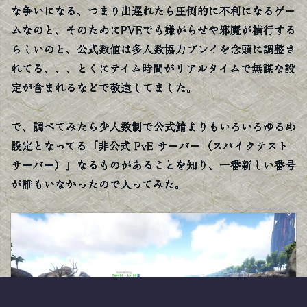
な争いになる、つまり出遅れたら圧倒的に不利になるゲー
ムなのと、そのためにPVEでも嫌がらせや邪魔が横行する
らしいのと、公式数値は多人数協力プレイを念頭に調整さ
れてる、、、とくにテイム時間がリアルタイムで無謀な設
定が含まれるなどで敬遠してました。
で、調べてみたら少人数制で公式鯖よりもいろいろゆるめ
設定となってる「非公式 PvE サーバー（スパイクテスト
サーバー）」なるものがあることを知り、一番新しい番号
が誰もいなかったので入ってみた。