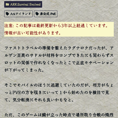
ARK:Survival Evolved
Arkアイランド
非公式 PvE
注意:
この記事は最終更新から3年以上経過しています。
情報が古い可能性があります。
ファストトラベルの準備を整えたラグナロクだったが、ア
ルゲン至高のサドルが材料をコンプできたにも関わらずス
ロットの関係で作れなくなったとこで正直モチベーション
が下がってしまった。
そこでモバイルのほうに逃避していたのだが、相方がちょ
っとPVEの方を覗きにいって１から始めたのを横目で見
て、気分転換にそれも良いかもなと。
ただ、このゲームは鯖が立った時点で場所取り合戦の熾烈