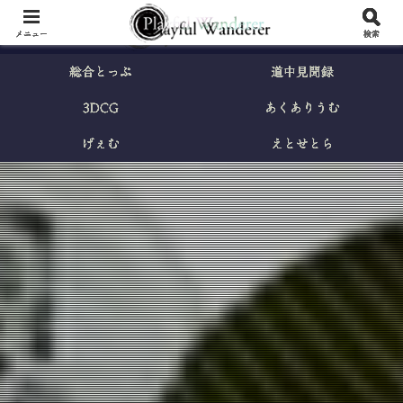
メニュー
検索
総合とっぷ
道中見聞録
3DCG
あくありうむ
げぇむ
えとせとら