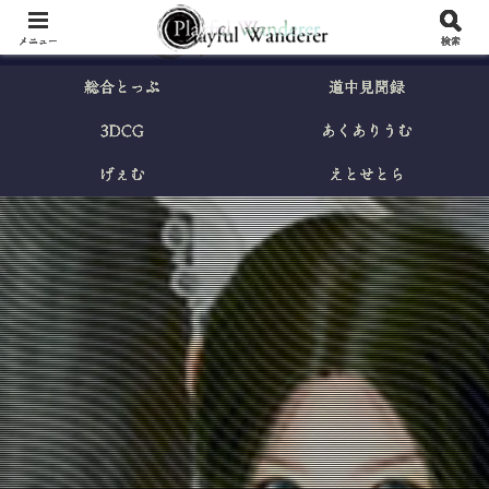
メニュー
検索
総合とっぷ
道中見聞録
3DCG
あくありうむ
げぇむ
えとせとら