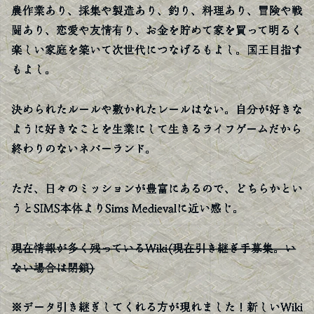
農作業あり、採集や製造あり、釣り、料理あり、冒険や戦
闘あり、恋愛や友情有り、お金を貯めて家を買って明るく
楽しい家庭を築いて次世代につなげるもよし。国王目指す
もよし。
決められたルールや敷かれたレールはない。自分が好きな
ように好きなことを生業にして生きるライフゲームだから
終わりのないネバーランド。
ただ、日々のミッションが豊富にあるので、どちらかとい
うとSIMS本体よりSims Medievalに近い感じ。
現在情報が多く残っているWiki(現在引き継ぎ手募集。い
ない場合は閉鎖)
※データ引き継ぎしてくれる方が現れました！新しいWiki