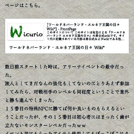
ページはこちら。
[ワールドネバーランド・エルネア王国の日々
Wiki*] - FrontPage
このサイトについて このサイトは有志による『ワールドネ
バーランド エルネア王国の日々』の非公式wikiです。サイ
ト内に記載されている内容は非公式およびwikiである性質
上、必ずしも正確な情報とは限り
ワールドネバーランド・エルネア王国の日々 Wiki*
数日前スタートした時は、アリーナイベントの最中だっ
た。
旅人としてまだなんの強化もしてないのにとりあえず参加
してみたら、対戦相手のレベルも同程度ということで意外
と勝ち進んでしまった。
１５番目の特殊NPCに勝てば何か良いものもらえるとい
うことだったが、その１５番目は初心者にはまったく歯が
立たないモンスターレベルだったｗｗ
イベント用にもらったアイテム使用してもぼっこぼこにさ