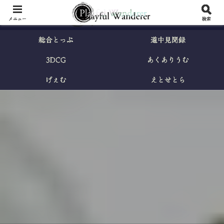
メニュー
検索
総合とっぷ
道中見聞録
3DCG
あくありうむ
げぇむ
えとせとら