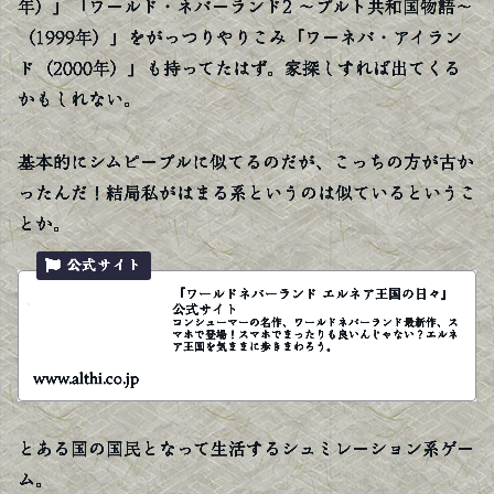
年）」「ワールド・ネバーランド2 〜プルト共和国物語〜
（1999年）」をがっつりやりこみ「ワーネバ・アイラン
ド（2000年）」も持ってたはず。家探しすれば出てくる
かもしれない。
基本的にシムピープルに似てるのだが、こっちの方が古か
ったんだ！結局私がはまる系というのは似ているというこ
とか。
『ワールドネバーランド エルネア王国の日々』
公式サイト
コンシューマーの名作、ワールドネバーランド最新作、ス
マホで登場！スマホでまったりも良いんじゃない？エルネ
ア王国を気ままに歩きまわろう。
www.althi.co.jp
とある国の国民となって生活するシュミレーション系ゲー
ム。