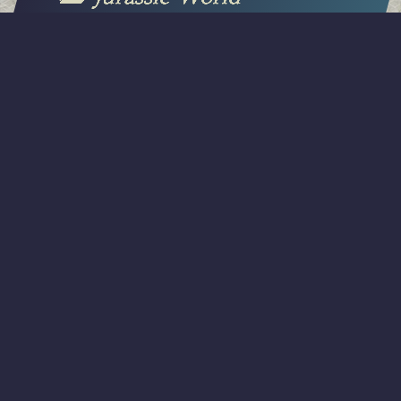
Evolution
Jurassic World Evolution
Jurassic World Evolution
Jurassic World
Jurassic World
Evolution:散歩の
Evolution:恐竜パ
楽しみ
ークにはまる
2021.02.01
2021.01.27