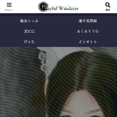
メニュー
検索
総合とっぷ
道中見聞録
3DCG
あくありうむ
げぇむ
えとせとら