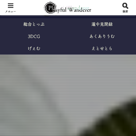
メニュー
検索
総合とっぷ
道中見聞録
3DCG
あくありうむ
げぇむ
えとせとら