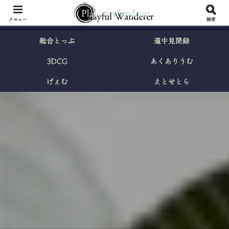
メニュー
検索
総合とっぷ
道中見聞録
3DCG
あくありうむ
げぇむ
えとせとら