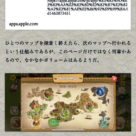
https://apps.apple.com/jp/app/%E3%83%9D%E
3%83%AA%E3%83%8D%E3%82%B7%E3%82
%A2%E3%81%AE%E5%86%92%E9%99%BA/i
d1462872451
apps.apple.com
ひとつのマップを探索し終えたら、次のマップへ行かれる
という仕組みであるが、このページだけではなく何章かあ
るので、なかなかボリュームはあるようだ。