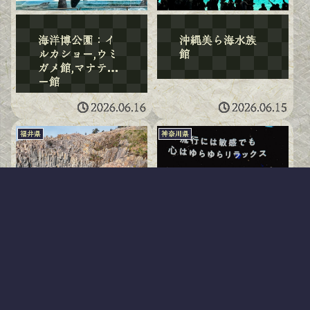
海洋博公園：イ
沖縄美ら海水族
ルカショー,ウミ
館
ガメ館,マナティ
ー館
2026.06.16
2026.06.15
福井県
神奈川県
福井旅行：１.東
横浜開運水族
尋坊と越前松島
館 フォーチュ
水族館
ンアクアリウム