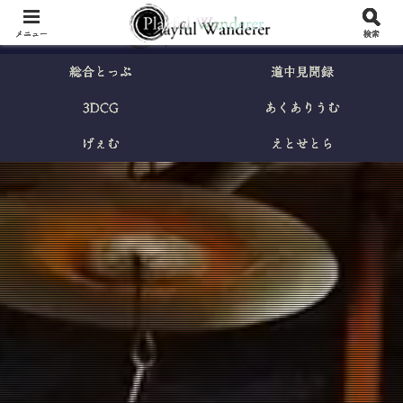
メニュー
検索
総合とっぷ
道中見聞録
3DCG
あくありうむ
げぇむ
えとせとら