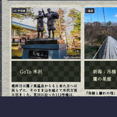
05 甲信越
! 温泉
GoTo 米沢
新潟：吊橋
鷹の巣舘
最終日は鷹ノ巣温泉からもと来た方へは
戻らずに、そのまま山を越えて米沢方面
「吊橋と離れの宿
に出ました。荒川に沿った113号線は、山
を渡っていく渓谷
道かと思ったら結構広く整備された走り
キャンプ場もある
やすい道路だった。雪もまったくなし。
れが9つあり（+本
途中道の駅「おぐに」と「いいで」に立
2020.12.15
家。まるで誰かの
ち寄ったら以外に良い...
を入って右側にソ