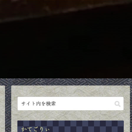
かてごりぃ