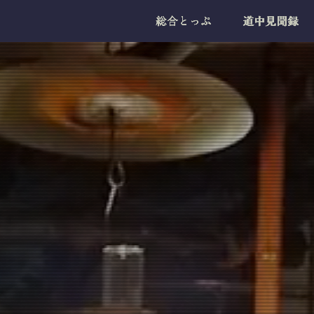
総合とっぷ
道中見聞録