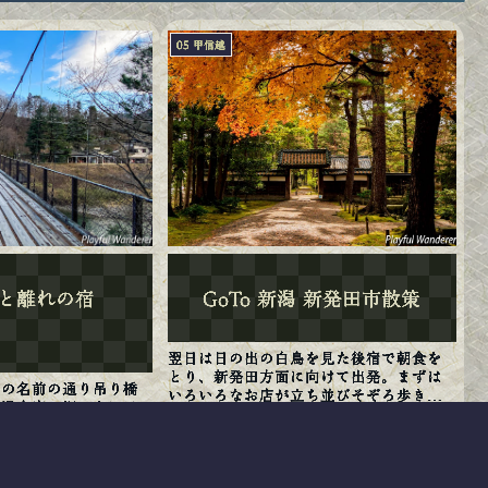
05 甲信越
と離れの宿
GoTo 新潟 新発田市散策
翌日は日の出の白鳥を見た後宿で朝食を
とり、新発田方面に向けて出発。まずは
」の名前の通り吊り橋
いろいろなお店が立ち並びそぞろ歩きが
の温泉宿。坂の上には
できるという月岡温泉に立ち寄った。宿
。別荘式一戸建ての離
泊はしてないので、どこに車を止められ
館）、ほぼ完全に一軒
るか迷ったが、コトリカフェやKAORIの
2020.12.14
2020.12.13
家のような玄関。玄関
近くに臨時無料駐車場...
ファの次の間付きの和