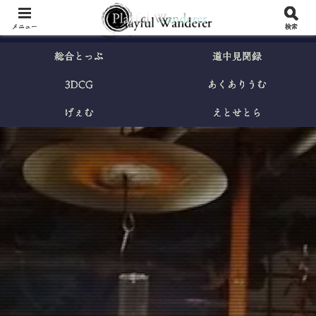
メニュー
検索
総合とっぷ
道中見聞録
3DCG
あくありうむ
げぇむ
えとせとら