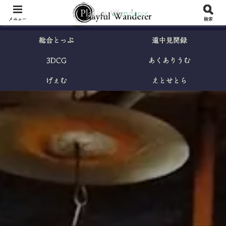
メニュー
検索
総合とっぷ
道中見聞録
3DCG
あくありうむ
げぇむ
えとせとら