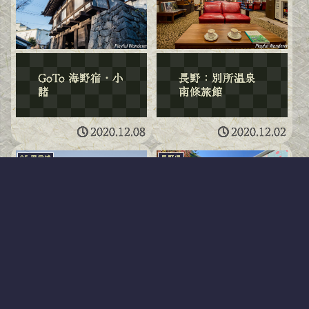
GoTo 海野宿・小
長野：別所温泉
諸
南條旅館
2020.12.08
2020.12.02
05 甲信越
長野県
GoTo 上田城・別
GoTo 松本駅周辺
所
散策