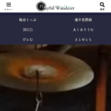
メニュー
検索
総合とっぷ
道中見聞録
3DCG
あくありうむ
げぇむ
えとせとら