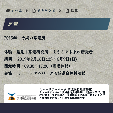
ホーム
えとせとら
恐竜
恐竜
2019年 今期の恐竜展
体験！発見！恐竜研究所－ようこそ未来の研究者－
期間： 2019年2月16日(土)～6月9日(日)
開館時間：09:30～17:00（月曜休館）
会場： ミュージアムパーク茨城県自然博物館
ミュージアムパーク 茨城県自然博物館
ミュージアムパーク茨城県自然博物館は「過去に学び、現
在を識り、未来を測る」を基本理念に掲げ、新しいタイプ
の博物館を目指した自然史系博物館です。
ミュージアムパーク 茨城県自然博物館