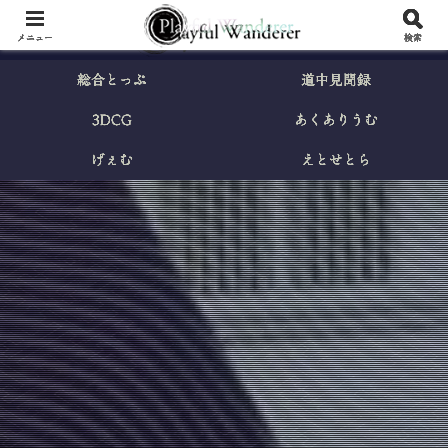
メニュー
検索
総合とっぷ
道中見聞録
3DCG
あくありうむ
げぇむ
えとせとら