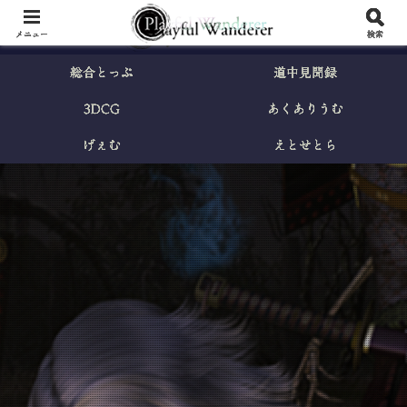
メニュー
検索
総合とっぷ
道中見聞録
3DCG
あくありうむ
げぇむ
えとせとら