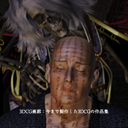
3DCG画廊：今まで製作した3DCGの作品集