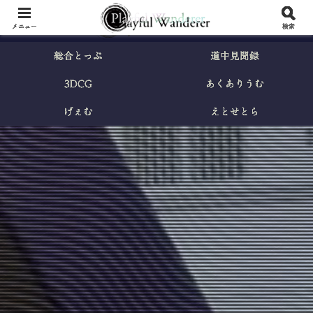
メニュー
検索
総合とっぷ
道中見聞録
3DCG
あくありうむ
げぇむ
えとせとら