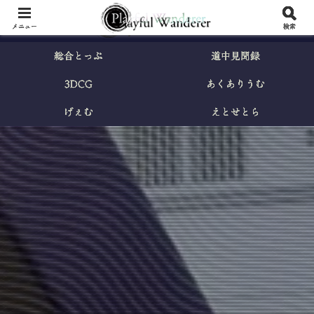
メニュー
検索
総合とっぷ
道中見聞録
3DCG
あくありうむ
げぇむ
えとせとら