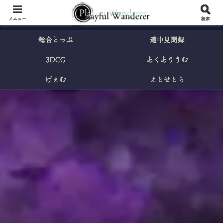
メニュー
検索
総合とっぷ
道中見聞録
3DCG
あくありうむ
げぇむ
えとせとら