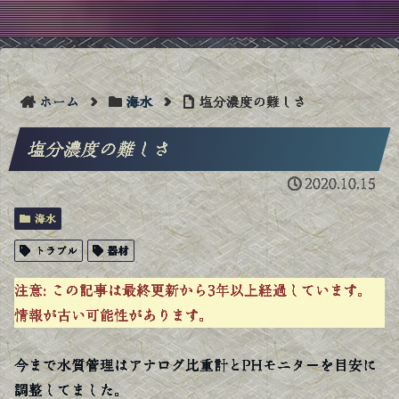
ホーム
海水
塩分濃度の難しさ
塩分濃度の難しさ
2020.10.15
海水
トラブル
器材
注意:
この記事は最終更新から3年以上経過しています。
情報が古い可能性があります。
今まで水質管理はアナログ比重計とPHモニターを目安に
調整してました。