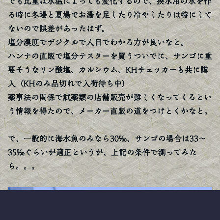
でも比重は水温によっても変化するので、換水用の水を作
る時に冬場と夏場でお湯を足したり冷やしたりは特にして
ないので誤差があったはず。
塩分濃度でデジタルで人目でわかる方が良いなと。
ハンナの直販で塩分テスターを買うついでに、サンゴに重
要そうなリン酸塩、カルシウム、KHチェッカーも共に購
入（KHのみ品切れで入荷待ち中）
薬事法の関係で試薬類の店舗販売が難しくなってくるとい
う情報を得たので、メーカー直販の道をつけとくかなと。
で、一般的に海水魚のみなら30‰、サンゴの場合は33～
35‰ぐらいが適正というが、上記の条件で測ってみた
ら。。。