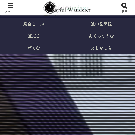
メニュー
検索
総合とっぷ
道中見聞録
3DCG
あくありうむ
げぇむ
えとせとら