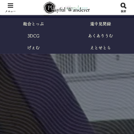
メニュー
検索
総合とっぷ
道中見聞録
3DCG
あくありうむ
げぇむ
えとせとら