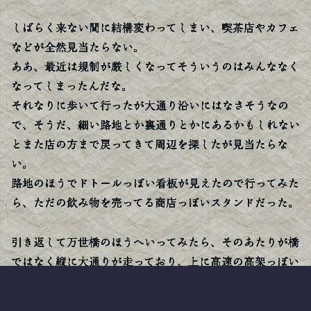
しばらく来ない間に結構変わってしまい、喫茶店やカフェ
などが全然見当たらない。
ああ、最近は規制が厳しくなってそういうのはみんななく
なってしまったんだな。
それなりに歩いて行ったが大通り沿いにはなさそうなの
で、そうだ、細い路地とか裏通りとかにあるかもしれない
とまた店の方まで戻ってきて周辺を探したが見当たらな
い。
路地のほうでドトールっぽい看板が見えたので行ってみた
ら、ただの飲み物を売ってる商店っぽいスタンドだった。
引き返して万世橋のほうへいってみたら、そのあたりが橋
ではなく縦に大通りが走っており、上に高速の高架っぽい
のが並走してた。
ちょっと坂になっているのを登っていったら、大きな通り