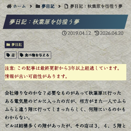
ホーム
夢日記
夢日記：秋葉原を彷徨う夢
夢日記：秋葉原を彷徨う夢
2019.04.12
2026.04.20
夢日記
店
食べ物を与える
注意:
この記事は最終更新から3年以上経過しています。
情報が古い可能性があります。
会社帰りなのかな？必要なものがあって秋葉原に行った
ある電気屋のビルに入ったのだが、相方がまた一人でふら
ふらと違う階に行ってしまったらしく、何階にいるのかも
わからない。
ビルは結構多くの階があったが、その店は３，４、５階と