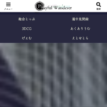
メニュー
検索
総合とっぷ
道中見聞録
3DCG
あくありうむ
げぇむ
えとせとら