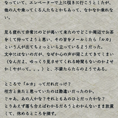
なっていて、エレベーターで上に覗きに行こうとしたが、
他の人や乗ってくる人たちとかちあって、なかなか乗れな
い。
足も疲れて非常にのどが渇いて来たのでどこか周辺でお茶
をして待ってようと思い、その旨をメールしたら「ルカ」
という人が出てちょっといら立っているようだった。
文中にはないのだが、なぜか心の声が聞こえてきてしまい
（なんだよ、ゆっくり見させてくれる時間もないのかよせ
かしやがって。。。）と、不満たらたらのようである。
ところで「ルカ」ってだれだっけ？
相方と来たと思っていたのは勘違いだったのか。
じゃあ、あの人かな？それともあのひとだったかな？
とりあえず落ち合えばわかるだろうとわかんないまま放置
して、休めるところを探す。