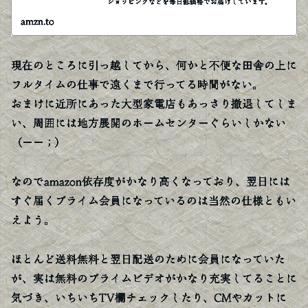
ショッピングなどを毎日低価格でお届けしています。
amzn.to
現在のところに引っ越してから、何かと不便な田舎の上に
フルタイムの仕事で遠くまで行ってる時間がない。
おまけに近所にあった大型家電店もあっさり撤退してしま
い、周囲には地方展開のホームセンターぐらいしかない
（ーー；）
なのでamazon依存度がかなり高くなっており、翌日には
すぐ届くプライム会員になっているのは当然の仕様ともい
えよう。
ほとんど送料無料と翌日配送のために会員になっていた
が、実は無料のプライムビデオがかなり充実してることに
気づき、いちいちTV欄チェックしたり、CMやカットに