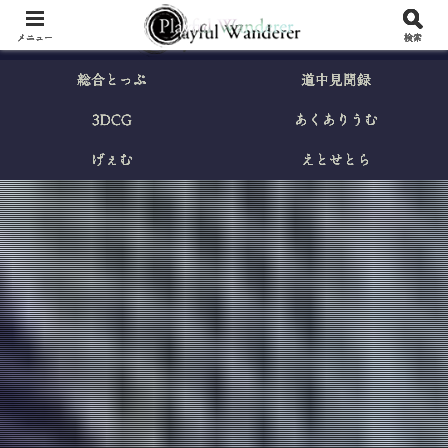
メニュー
検索
総合とっぷ
道中見聞録
3DCG
あくありうむ
げぇむ
えとせとら