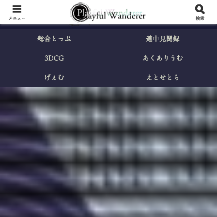
メニュー
検索
総合とっぷ
道中見聞録
3DCG
あくありうむ
げぇむ
えとせとら