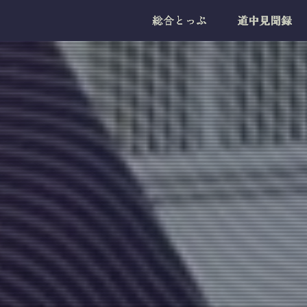
総合とっぷ
道中見聞録