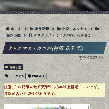
ホーム
読書記録
小説・エッセイ
海外小説
クリスマス・カロル(村岡 花子 訳)
クリスマス・カロル(村岡 花子 訳)
2010.02.10
海外小説
ディケンズ
村岡 花子
注意:
この記事は最終更新から3年以上経過しています。
情報が古い可能性があります。