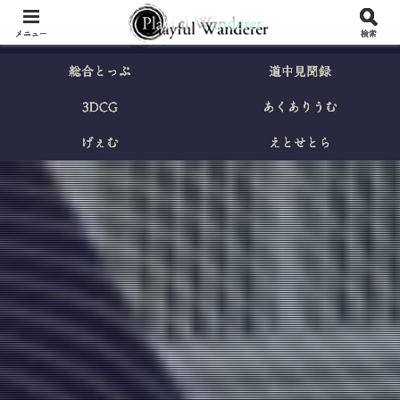
メニュー
検索
総合とっぷ
道中見聞録
3DCG
あくありうむ
げぇむ
えとせとら