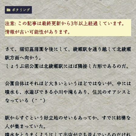
ポタリング
注意:
この記事は最終更新から3年以上経過しています。
情報が古い可能性があります。
さて、堀切菖蒲園を後にして、綾瀬駅を通り越して北綾瀬
駅方面へ向かう。
しょうぶ沼公園は北綾瀬駅にほぼ隣接した形であるのだ。
公園自体はそれほど大きいというほどではないが、中には
噴水も、水遊びできる小川や滝もあり、住民のオアシスと
なっている（＾＾）
駅からすぐという好立地のせいもあってか、すでに結構な
人が集まっていた。
噴水をとりまくようにして出店が立ち並んでいるのだけれ