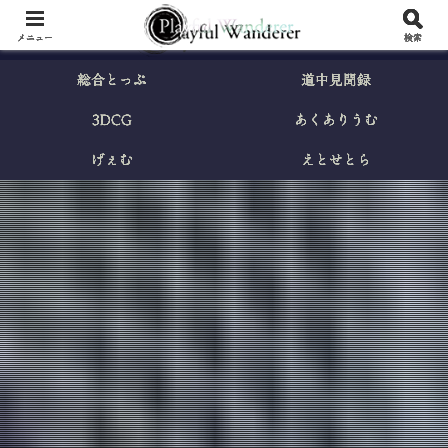
メニュー
検索
総合とっぷ
道中見聞録
3DCG
あくありうむ
げぇむ
えとせとら