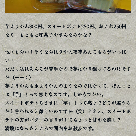
芋ようかん300円、スイートポテト250円、おこわ250円
なり。もともと和菓子やさんなのかな？
他にもおいしそうなおはぎや大福等あんこものがいっぱ
い！
ただし私はあんこが苦手なので芋ばかり狙ってるわけです
が（ーー；）
芋ようかんも水ようかんのようなのではなくて、ほんっと
に「芋」！って感じなのです。しかもでかい。
スイートポテトもまさに「芋」！って感じでどこが違うの
かと言われると難しいのですが（笑）ええと、スイートポ
テトの方がバターの香りがしてちょっと甘めな感じ？
満腹になったところで園内をお散歩です。