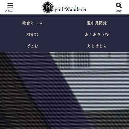
メニュー
検索
総合とっぷ
道中見聞録
3DCG
あくありうむ
げぇむ
えとせとら