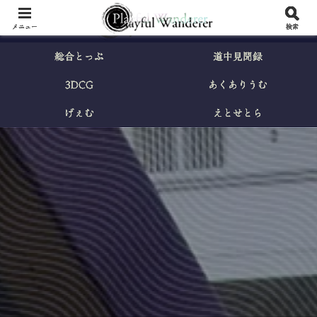
メニュー
検索
総合とっぷ
道中見聞録
3DCG
あくありうむ
げぇむ
えとせとら