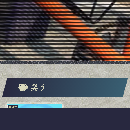
笑う
夢日記