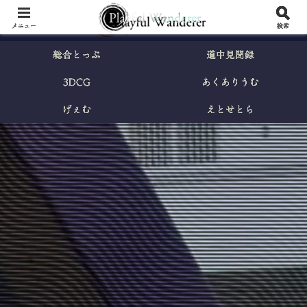
メニュー
検索
総合とっぷ
道中見聞録
3DCG
あくありうむ
げぇむ
えとせとら