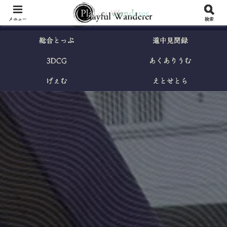
メニュー
検索
総合とっぷ
道中見聞録
3DCG
あくありうむ
げぇむ
えとせとら