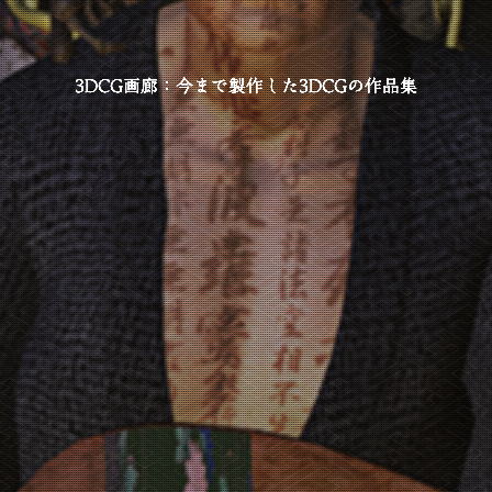
3DCG画廊：今まで製作した3DCGの作品集