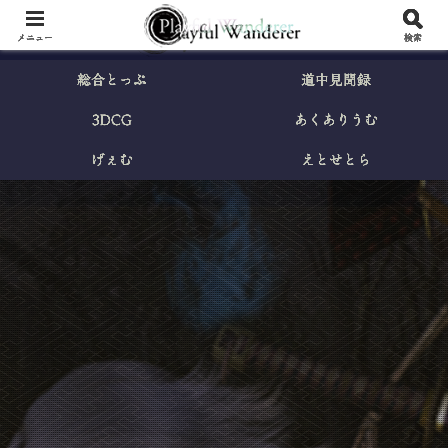
メニュー
検索
総合とっぷ
道中見聞録
3DCG
あくありうむ
げぇむ
えとせとら