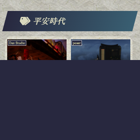
平安時代
Daz Studio
poser
博雅の笛
橋の下に潜むも
のありけり
2016.04.07
2011.11.06
poser