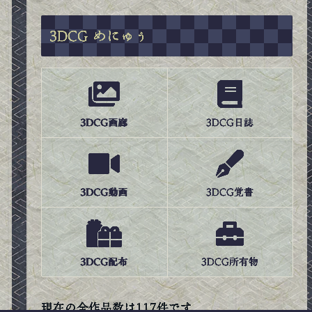
3DCG めにゅぅ
3DCG画廊
3DCG日誌
3DCG動画
3DCG覚書
3DCG配布
3DCG所有物
現在の全作品数は117件です