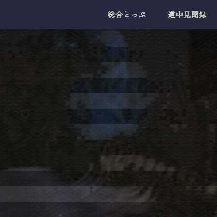
総合とっぷ
道中見聞録