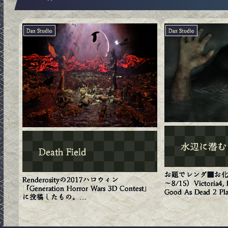
Daz Studio
Daz Studio
水辺に潜む
Death Field
お題でレンダ■お化
Renderosityの2017ハロウィン
～8/15）Victoria4, Ra
「Generation Horror Wars 3D Contest」
Good As Dead 2 Pla
に投稿したもの。
Maps (Daz), V4 貴
——————————————————
——————————Are there any
differences be...