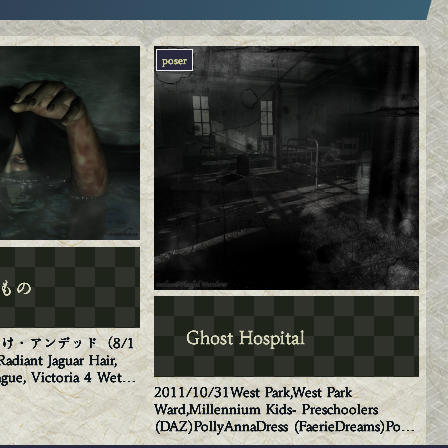
poser
もの
Ghost Hospital
け・アンデッド（8/1
diant Jaguar Hair,
gue, Victoria 4 Wet
2011/10/31West Park,West Park
凛(キャラ)da...
Ward,Millennium Kids- Preschoolers
(DAZ)PollyAnnaDress (FaerieDreams)Poser
レンダ