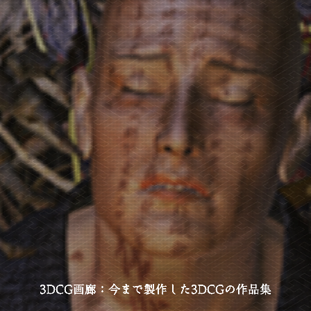
3DCG画廊：今まで製作した3DCGの作品集