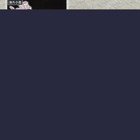
海外小説
毛皮を着たヴィ
ーナス(種村 季弘
訳)
2011.02.08