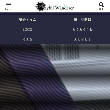
メニュー
検索
総合とっぷ
道中見聞録
3DCG
あくありうむ
げぇむ
えとせとら