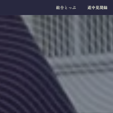
総合とっぷ
道中見聞録